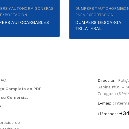
ERS Y AUTOHORMIGONERAS
DUMPERS Y AUTOHORMIGO
 EXPORTACION
PARA EXPORTACION
PERS AUTOCARGABLES
DUMPERS DESCARGA
TRILATERAL
MAQ
Dirección:
Polígo
Sabina nº85 – 5
ogo Completo en PDF
Zaragoza (SPAI
 su Comercial
E-mail:
cinterm
o
+34
Llámenos:
precios de