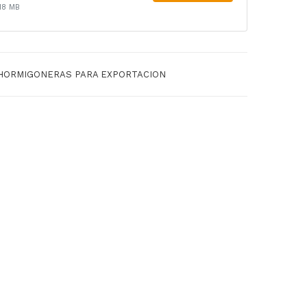
RS
RS
18 MB
DE
AU
SC
TO
AR
CA
HORMIGONERAS PARA EXPORTACION
GA
RG
FR
AB
ON
LES
TAL