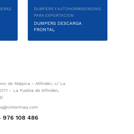
NERAS
DUMPERS Y AUTOHORMIGONERAS
PARA EXPORTACION
DUMPERS DESCARGA
FRONTAL
no de Malpica – Alfindén, c/ La
0171 – La Puebla de Alfindén,
N)
aq@cintermaq.com
 976 108 486