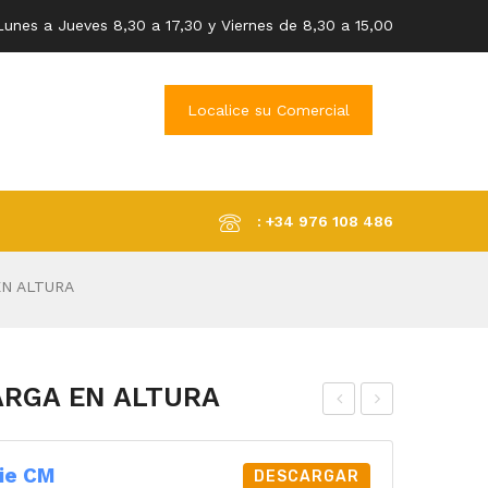
Lunes a Jueves 8,30 a 17,30 y Viernes de 8,30 a 15,00
Localice su Comercial
: +34 976 108 486
N ALTURA
RGA EN ALTURA
UM
UM
PE
PE
ie CM
DESCARGAR