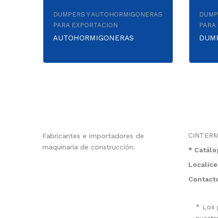
DUMPERS Y AUTOHORMIGONERAS
DUMP
PARA EXPORTACION
PARA
AUTOHORMIGONERAS
DUM
CINTER
Fabricantes e importadores de
maquinaria de construcción.
* Catál
Localice
Contact
* Los 