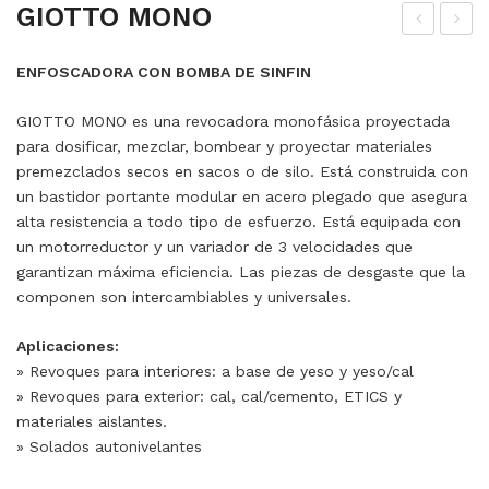
GIOTTO MONO
RA
IOT
ENFOSCADORA CON BOMBA DE SINFIN
NA
TO
LLA
GIOTTO MONO es una revocadora monofásica proyectada
DO
para dosificar, mezclar, bombear y proyectar materiales
RA
premezclados secos en sacos o de silo. Está construida con
un bastidor portante modular en acero plegado que asegura
S
alta resistencia a todo tipo de esfuerzo. Está equipada con
un motorreductor y un variador de 3 velocidades que
garantizan máxima eficiencia. Las piezas de desgaste que la
componen son intercambiables y universales.
Aplicaciones:
» Revoques para interiores: a base de yeso y yeso/cal
» Revoques para exterior: cal, cal/cemento, ETICS y
materiales aislantes.
» Solados autonivelantes