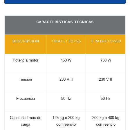
CO
N
CA
CARACTERÍSTICAS TÉCNICAS
BR
ES
DESCRIPCIÓN
TIRATUTTO-125
TIRATUTTO-200
TA
NT
Potencia
motor
450
W
750
W
E
INF
ERI
Tensión
230
V
II
230
V
II
OR
Y
Frecuencia
50
Hz
50
Hz
BA
ND
Capacidad
máx
de
125
kg
ó
200
kg
200
kg
ó
400
ER
kg
carga
con
reenvio
con
reenvio
A