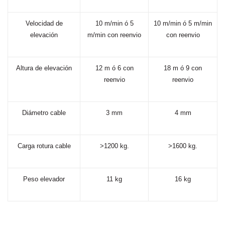
Velocidad
de
10
m/min
ó
5
10
m/min
ó
5
m/min
elevación
m/min
con
reenvio
con
reenvio
Altura
de
elevación
12
m
ó
6
con
18
m
ó
9
con
reenvio
reenvio
Diámetro
cable
3
mm
4
mm
Carga
rotura
cable
>1200 kg.
>1600 kg.
Peso
elevador
11
kg
16
kg