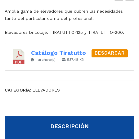
LE
LE
Amplia gama de elevadores que cubren las necesidades
VA
VA
tanto del particular como del profesional.
DO
DO
RE
RE
Elevadores bricolaje: TIRATUTTO-125 y TIRATUTTO-200.
S
S
PA
DE
Catálogo Tiratutto
DESCARGAR
RA
ES
1 archivo(s)
537.48 KB
MO
CA
NT
LE
AJ
RA
CATEGORÍA:
ELEVADORES
E
DE
AN
DA
DESCRIPCIÓN
MI
OS